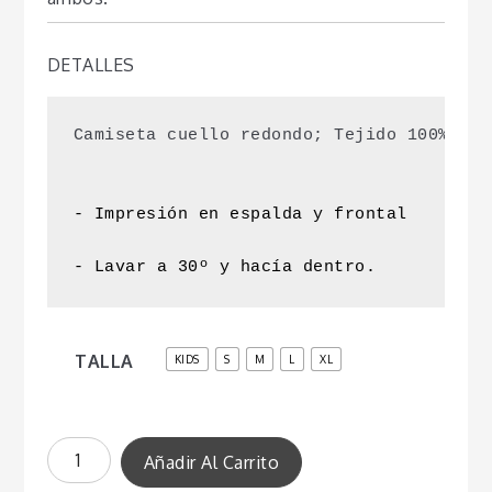
hasta
€22,50
DETALLES
Camiseta cuello redondo; Tejido 100% alg
- Impresión en espalda y frontal
- Lavar a 30º y hacía dentro.
TALLA
KIDS
S
M
L
XL
007_1
cantidad
Añadir Al Carrito