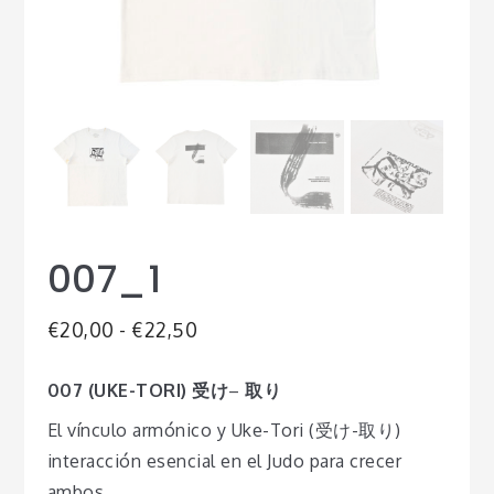
007_1
Rango
€
20,00
-
€
22,50
de
007
(UKE-TORI)
受け
–
取り
precios:
El vínculo armónico y Uke-Tori (受け-取り)
desde
interacción esencial en el Judo para crecer
€20,00
ambos.