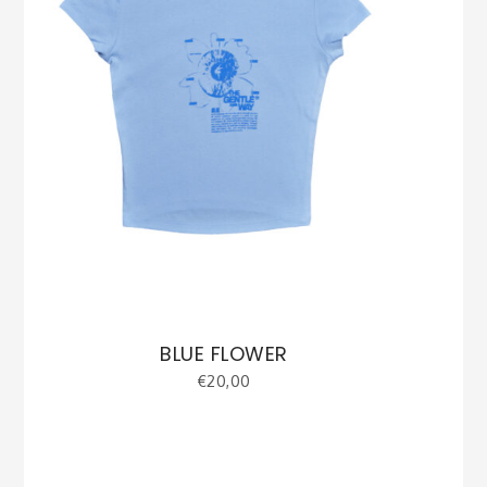
elegir
en
la
página
de
producto
BLUE FLOWER
€
20,00